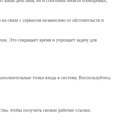
т ваши действия, но и способны обойти блокировки,
а связи с сервисом независимо от обстоятельств и
ок. Это сокращает время и упрощает задачу для
дополнительные точки входа в систему. Воспользуйтесь
тва, чтобы получить свежие рабочие ссылки.