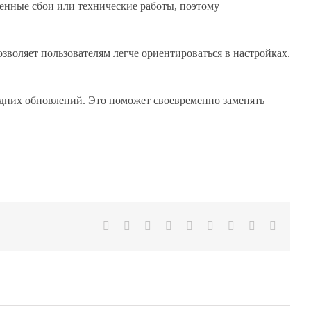
менные сбои или технические работы, поэтому
воляет пользователям легче ориентироваться в настройках.
едних обновлений. Это поможет своевременно заменять
Facebook
X
Reddit
LinkedIn
WhatsApp
Tumblr
Pinterest
Vk
Email