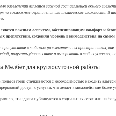
 для развлечений является важной составляющей общего време
тря на возможные ограничения или технические сложности. В т
ев.
ляются важным аспектом, обеспечивающим комфорт и безопа
ых препятствий, сохраняя уровень взаимодействия на самом 
е присутствие в любимых развлекательных пространствах, вне
редой, получать удовольствие и выигрывать в любых условиях, не
та Мелбет для круглосуточной работы
пользователи сталкиваются с необходимостью находить альтерна
прерывный доступ к услугам, что делает взаимодействие более 
авило, эти адреса публикуются в социальных сетях или на фору