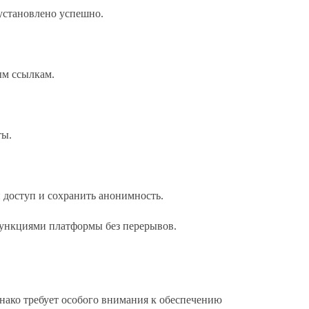
 установлено успешно.
ым ссылкам.
ты.
доступ и сохранить анонимность.
функциями платформы без перерывов.
нако требует особого внимания к обеспечению