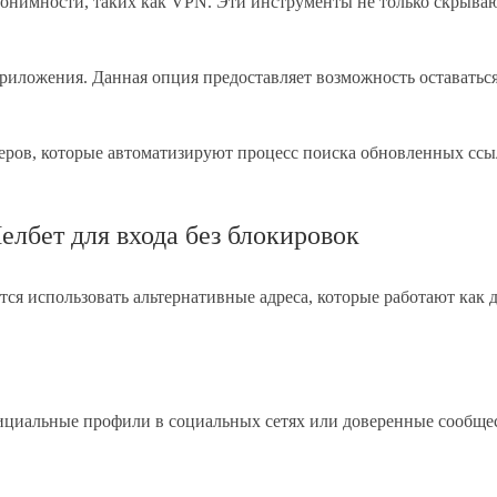
онимности, таких как VPN. Эти инструменты не только скрываю
ложения. Данная опция предоставляет возможность оставаться н
еров, которые автоматизируют процесс поиска обновленных ссыл
лбет для входа без блокировок
тся использовать альтернативные адреса, которые работают как 
ициальные профили в социальных сетях или доверенные сообщес