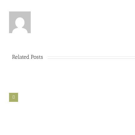
Related Posts
Four
Seasons
Sunrooms
Contact
Details
and
Hours